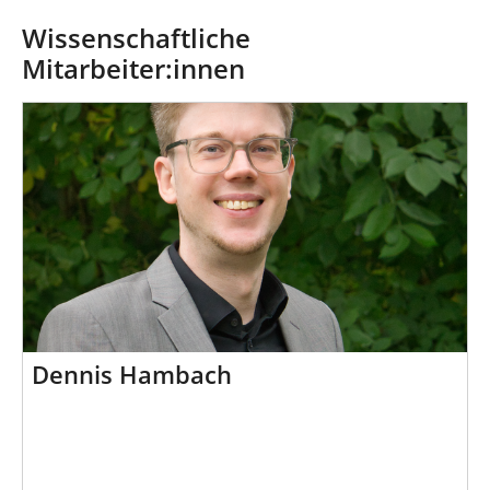
n
n
d
Wissenschaftliche
h
Mitarbeiter:innen
i
e
r
:
Dennis Hambach