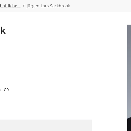
haftliche…
Jürgen Lars Sackbrook
ok
de C9