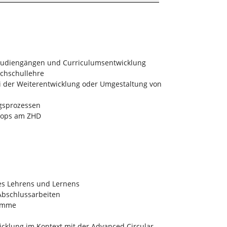
 Studiengängen und Curriculumsentwicklung
ochschullehre
i der Weiterentwicklung oder Umgestaltung von
gsprozessen
hops am ZHD
n
es Lehrens und Lernens
Abschlussarbeiten
ramme
wicklung im Kontext mit der Advanced Circular