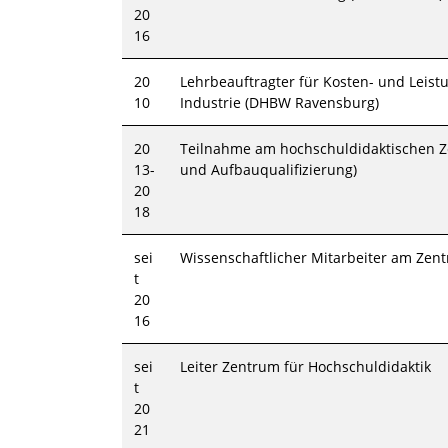
20
16
20
Lehrbeauftragter für Kosten- und Leis
10
Industrie (DHBW Ravensburg)
20
Teilnahme am hochschuldidaktischen Ze
13-
und Aufbauqualifizierung)
20
18
sei
Wissenschaftlicher Mitarbeiter am Zen
t
20
16
sei
Leiter Zentrum für Hochschuldidaktik
t
20
21