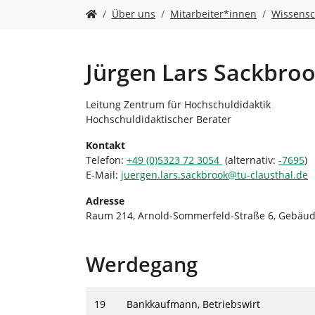
n
S
Über uns
Mitarbeiter*innen
Wissensc
i
e
s
i
Jürgen Lars Sackbro
n
d
Leitung Zentrum für Hochschuldidaktik
h
Hochschuldidaktischer Berater
i
e
Kontakt
r
Telefon:
+49 (0)5323 72 3054
(alternativ:
-7695
)
:
E-Mail:
juergen.lars.sackbrook
@
tu-clausthal
.
de
Adresse
Raum 214, Arnold-Sommerfeld-Straße 6, Gebäu
Werdegang
19
Bankkaufmann, Betriebswirt