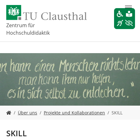
Z
u
m
H
Zentrum für
a
Hochschuldidaktik
u
p
t
i
n
h
a
l
t
s
p
r
S
Über uns
Projekte und Kollaborationen
SKILL
i
i
n
e
g
s
SKILL
e
i