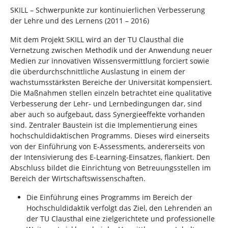
n
n
SKILL – Schwerpunkte zur kontinuierlichen Verbesserung
d
der Lehre und des Lernens (2011 – 2016)
h
i
Mit dem Projekt SKILL wird an der TU Clausthal die
e
Vernetzung zwischen Methodik und der Anwendung neuer
r
Medien zur innovativen Wissensvermittlung forciert sowie
:
die überdurchschnittliche Auslastung in einem der
wachstumsstärksten Bereiche der Universität kompensiert.
Die Maßnahmen stellen einzeln betrachtet eine qualitative
Verbesserung der Lehr- und Lernbedingungen dar, sind
aber auch so aufgebaut, dass Synergieeffekte vorhanden
sind. Zentraler Baustein ist die Implementierung eines
hochschuldidaktischen Programms. Dieses wird einerseits
von der Einführung von E-Assessments, andererseits von
der Intensivierung des E-Learning-Einsatzes, flankiert. Den
Abschluss bildet die Einrichtung von Betreuungsstellen im
Bereich der Wirtschaftswissenschaften.
Die Einführung eines Programms im Bereich der
Hochschuldidaktik verfolgt das Ziel, den Lehrenden an
der TU Clausthal eine zielgerichtete und professionelle