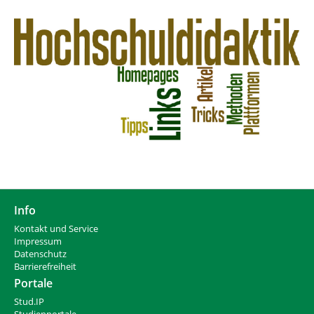
Info
Kontakt und Service
Impressum
Datenschutz
Barrierefreiheit
Portale
Stud.IP