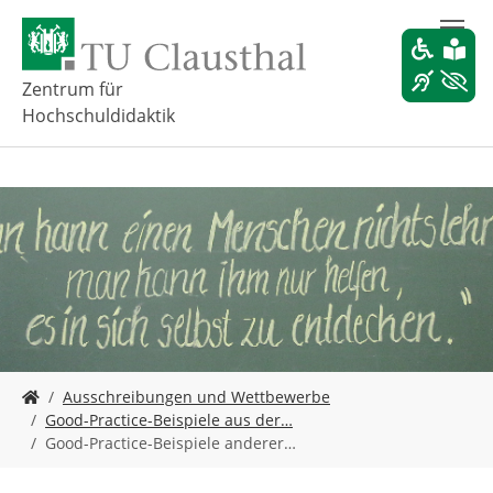
Z
u
m
H
Zentrum für
a
Hochschuldidaktik
u
p
t
i
n
h
a
l
t
s
p
r
S
Ausschreibungen und Wettbewerbe
i
i
Good-Practice-Beispiele aus der…
n
e
Good-Practice-Beispiele anderer…
g
s
e
i