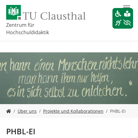
Z
u
m
H
Zentrum für
a
Hochschuldidaktik
u
p
t
i
n
h
a
l
t
s
p
r
S
Über uns
Projekte und Kollaborationen
PHBL-EI
i
i
n
e
g
s
PHBL-EI
e
i