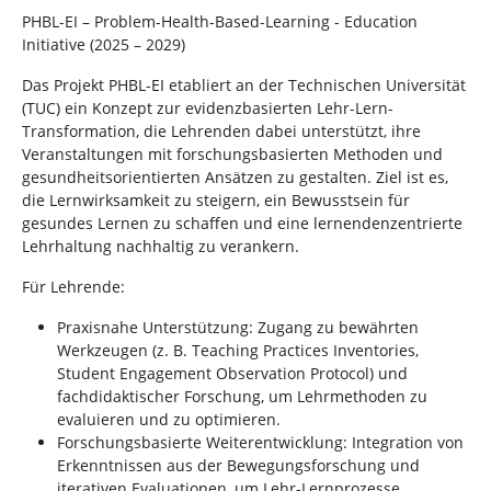
n
n
PHBL-EI – Problem-Health-Based-Learning - Education
d
Initiative (2025 – 2029)
h
i
Das Projekt PHBL-EI etabliert an der Technischen Universität
e
(TUC) ein Konzept zur evidenzbasierten Lehr-Lern-
r
Transformation, die Lehrenden dabei unterstützt, ihre
:
Veranstaltungen mit forschungsbasierten Methoden und
gesundheitsorientierten Ansätzen zu gestalten. Ziel ist es,
die Lernwirksamkeit zu steigern, ein Bewusstsein für
gesundes Lernen zu schaffen und eine lernendenzentrierte
Lehrhaltung nachhaltig zu verankern.
Für Lehrende:
Praxisnahe Unterstützung: Zugang zu bewährten
Werkzeugen (z. B. Teaching Practices Inventories,
Student Engagement Observation Protocol) und
fachdidaktischer Forschung, um Lehrmethoden zu
evaluieren und zu optimieren.
Forschungsbasierte Weiterentwicklung: Integration von
Erkenntnissen aus der Bewegungsforschung und
iterativen Evaluationen, um Lehr-Lernprozesse