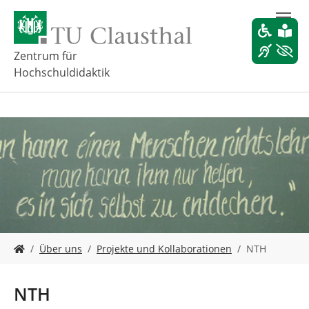
Z
u
m
H
Zentrum für
a
Hochschuldidaktik
u
p
t
i
n
h
a
l
t
s
p
r
S
Über uns
Projekte und Kollaborationen
NTH
i
i
n
e
g
s
NTH
e
i