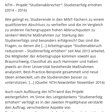
n
n
NTH – Projekt "Studienabbrecher": Studienerfolg erhöhen
d
(2014 – 2016)
h
i
Wie gelingt es, Studierende in den MINT-Fächern zu einem
e
qualifizierten Abschluss zu verhelfen und die im Vergleich
r
zu anderen Fächergruppen hohen Abbruchquoten zu
:
senken? Welche Maßnahmen zur Stärkung des
Studienerfolgs sind besonders erfolgreich? Das sind die
Fragen, zu denen die [...] Arbeitsgruppe "Studienabbruch
reduzieren – Studienerfolg erhöhen" seit Mai 2013 arbeitet.
Die Mitglieder der Arbeitsgruppe kommen sowohl aus
Braunschweig, Clausthal als auch Hannover und haben
jeweils an ihrer Universität bestehende Maßnahmen
analysiert, Best-Practice-Beispiele gesammelt und neue
Ideen entwickelt, um die Studierenden besser zu
unterstützen. [...] (Quelle: NTH-Newsletter November 2014)
Auch nach Auflösung der NTH wird das Projekt
weitergeführt. Im Sinne des Leitgedankens "Studienerfolg
erhöhen" verfolgt es in der zweiten Projektphase verstärkt
den Auftrag, verschiedene Aspekte von