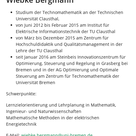
n
n
d
Studium der Technomathematik an der Technischen
h
Universität Clausthal,
i
von Juni 2012 bis Februar 2015 am Institut für
e
Elektrische Informationstechnik der TU Clausthal
r
von März bis Dezember 2015 am Zentrum für
:
Hochschuldidaktik und Qualitätsmanagement in der
Lehre der TU Clausthal
seit Januar 2016 am Steinbeis Innovationszentrum für
Optimierung, Steuerung und Regelung in Grasberg bei
Bremen und in der AG Optimierung und Optimale
Steuerung am Zentrum für Technomathematik der
Universität Bremen
Schwerpunkte:
Lernzielorientierung und Lehrplanung in Mathematik,
Ingenieur- und Naturwissenschaften
Mathematische Methoden in der elektrischen
Energietechnik
E-Mail:
wiebke.bergmann
@
uni-bremen
.
de