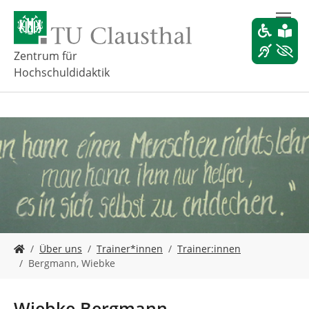
Z
u
m
H
Zentrum für
a
Hochschuldidaktik
u
p
t
i
n
h
a
l
t
s
p
r
S
Über uns
Trainer*innen
Trainer:innen
i
i
Bergmann, Wiebke
n
e
g
s
e
i
Wiebke Bergmann